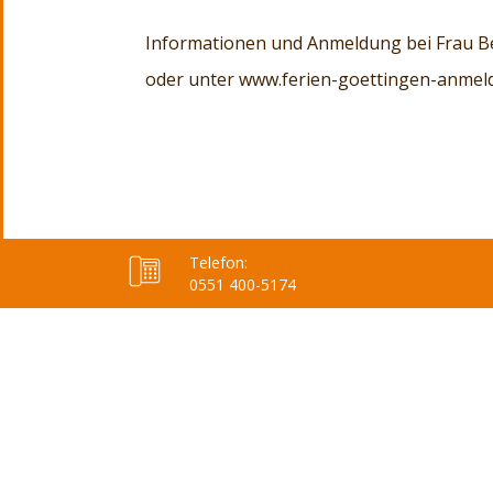
Informationen und Anmeldung bei Frau Be
oder unter www.ferien-goettingen-anmel
Telefon:
0551 400-5174
Joomla Template
created with
Themler
.