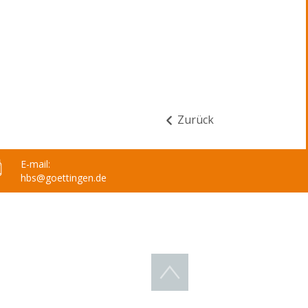
Zurück
E-
mail:
hbs
@goettingen.de