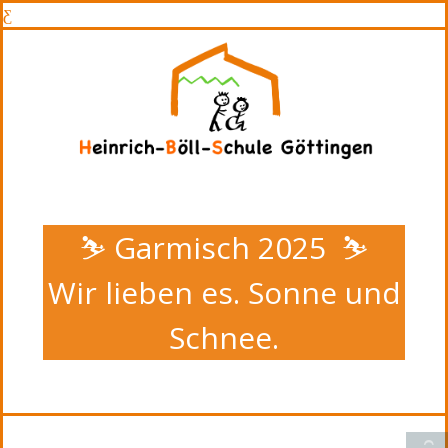
⛷️ Garmisch 2025 ⛷️
Wir lieben es. Sonne und
Schnee.