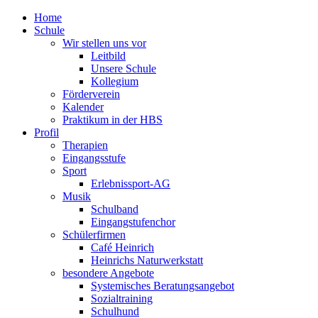
Home
Schule
Wir stellen uns vor
Leitbild
Unsere Schule
Kollegium
Förderverein
Kalender
Praktikum in der HBS
Profil
Therapien
Eingangsstufe
Sport
Erlebnissport-AG
Musik
Schulband
Eingangstufenchor
Schülerfirmen
Café Heinrich
Heinrichs Naturwerkstatt
besondere Angebote
Systemisches Beratungsangebot
Sozialtraining
Schulhund